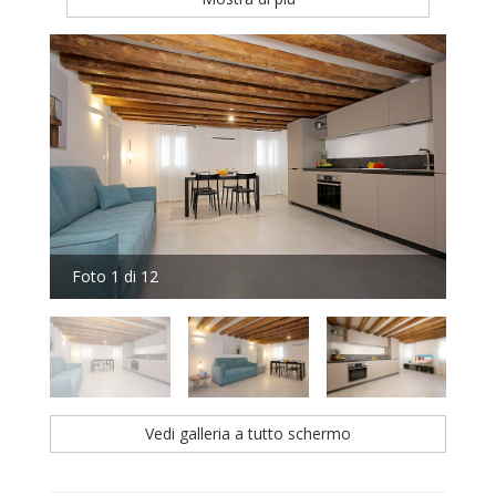
Foto 1 di 12
Fot
Vedi galleria a tutto schermo