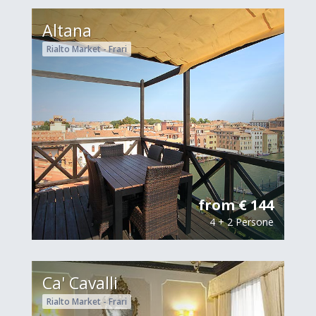
Altana
Rialto Market - Frari
from € 144
4 + 2 Persone
Ca' Cavalli
Rialto Market - Frari