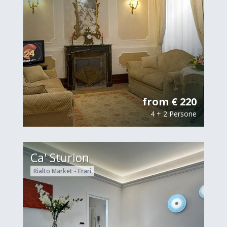
from € 220
4 + 2 Persone
Ca' Sturion
Rialto Market - Frari