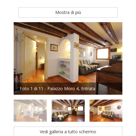
Mostra di più
Foto 1 di 11 - Palazzo Moro 4, Entrata
Fot
Vedi galleria a tutto schermo