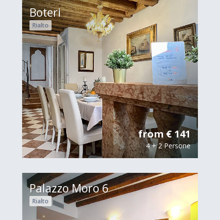
Boteri
Rialto
from € 141
4 + 2 Persone
Palazzo Moro 6
Rialto