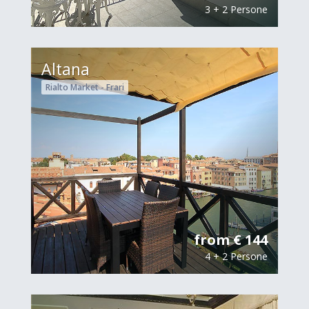
3 + 2 Persone
Altana
Rialto Market - Frari
from € 144
4 + 2 Persone