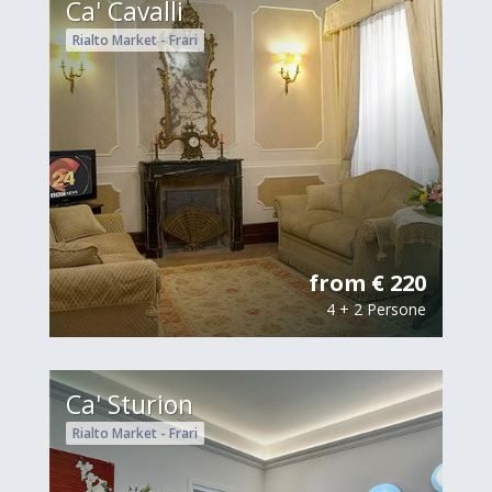
Ca' Cavalli
Rialto Market - Frari
from € 220
4 + 2 Persone
Ca' Sturion
Rialto Market - Frari