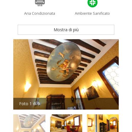
Aria Condizionata
Ambiente Sanificato
Mostra di più
Foto 1 di 9
Fot