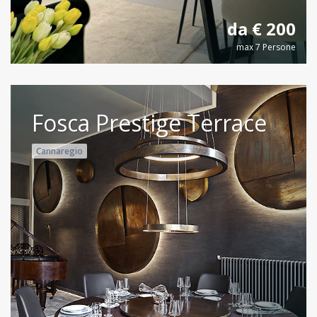
da € 200
max 7 Persone
Fosca Prestige Terrace
Cannaregio