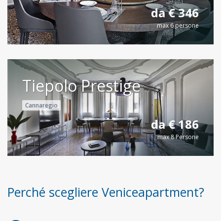
da € 346
max 6 persone
Tiepolo Prestige
Cannaregio
da € 186
max 8 Persone
Perché scegliere Veniceapartment?