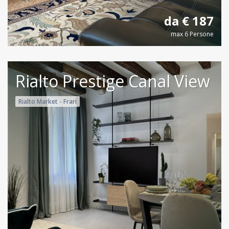
da € 187
max 6 Persone
Rialto Prestige Canal View
Rialto Market - Frari