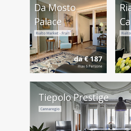
Da Mosto
Ri
Palace
Ca
Rialto Market - Frari
Rialto
da € 187
max 6 Persone
Tiepolo Prestige
Cannaregio