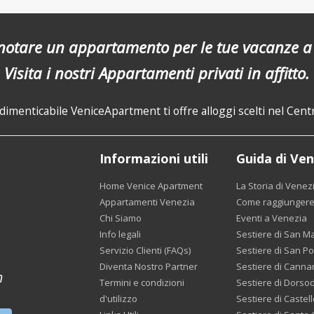
notare un appartamento per le tue vacanze a
Visita i nostri Appartamenti privati in affitto.
imenticabile VeniceApartment ti offre alloggi scelti nel Centr
Informazioni utili
Guida di Ven
Home Venice Apartment
La Storia di Venez
Appartamenti Venezia
Come raggiungere
Chi Siamo
Eventi a Venezia
Info legali
Sestiere di San M
Servizio Clienti (FAQs)
Sestiere di San Po
Diventa Nostro Partner
Sestiere di Canna
m
Termini e condizioni
Sestiere di Dorso
d'utilizzo
Sestiere di Castell