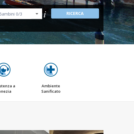
RICERCA
stenza a
Ambiente
enezia
Sanificato