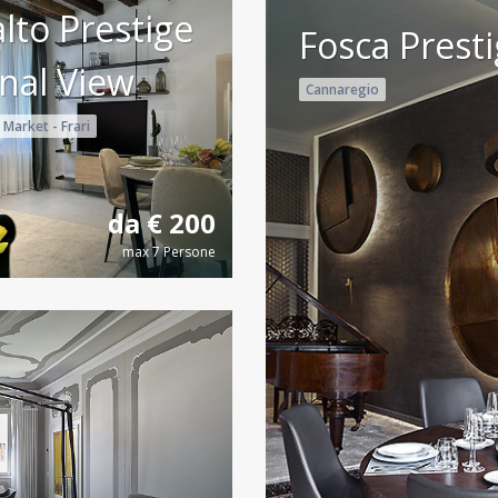
alto Prestige
Fosca Prest
nal View
Cannaregio
 Market - Frari
da € 200
max 7 Persone