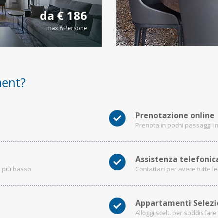
da € 186
max 8 Persone
ment?
Prenotazione online
Prenota in pochi passaggi i
Assistenza telefonic
o più basso
Contattaci per avere tutte l
Appartamenti Selezi
Alloggi scelti per soddisfar