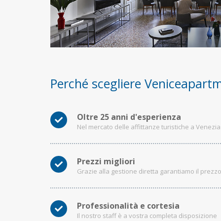
Perché scegliere Veniceapart
Oltre 25 anni d'esperienza
Nel mercato delle affittanze turistiche a Venezia
Prezzi migliori
Grazie alla gestione diretta garantiamo il prezz
Professionalità e cortesia
Il nostro staff è a vostra completa disposizione