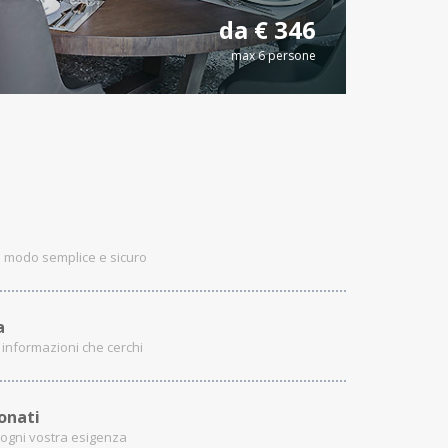
da € 346
max 6 persone
n modo semplice e sicuro
a
e informazioni che cerchi
onati
e ogni vostra esigenza