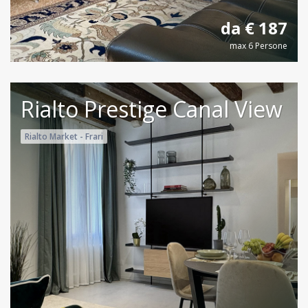
da € 187
max 6 Persone
Rialto Prestige Canal View
Rialto Market - Frari