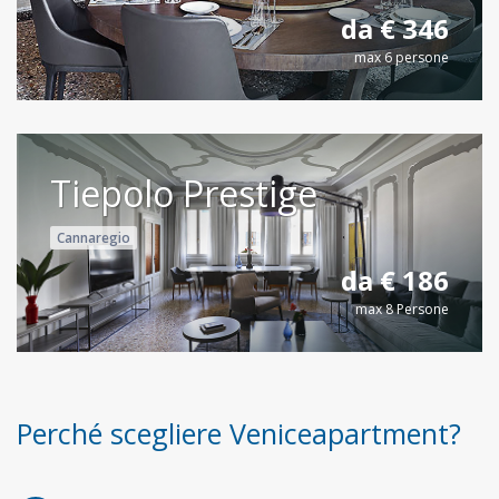
da € 346
max 6 persone
Tiepolo Prestige
Cannaregio
da € 186
max 8 Persone
Perché scegliere Veniceapartment?