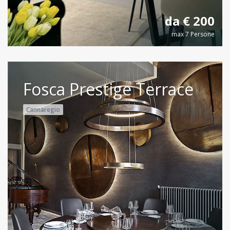
da € 200
max 7 Persone
Fosca Prestige Terrace
Cannaregio