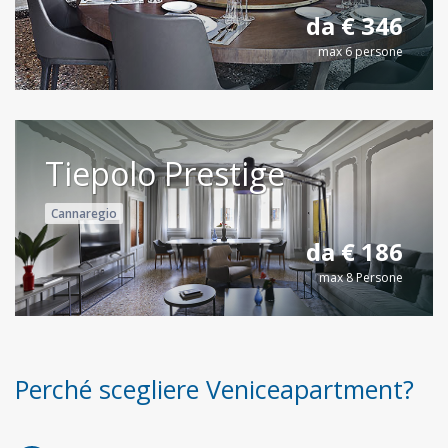
da € 346
max 6 persone
Tiepolo Prestige
Cannaregio
da € 186
max 8 Persone
Perché scegliere Veniceapartment?