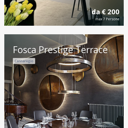
da € 200
max 7 Persone
Fosca Prestige Terrace
Cannaregio