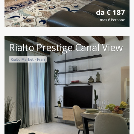
da € 187
max 6 Persone
Rialto Prestige Canal View
Rialto Market - Frari