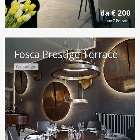
da € 200
max 7 Persone
Fosca Prestige Terrace
Cannaregio