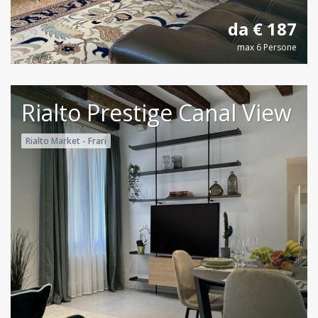
da € 187
max 6 Persone
Rialto Prestige Canal View
Rialto Market - Frari