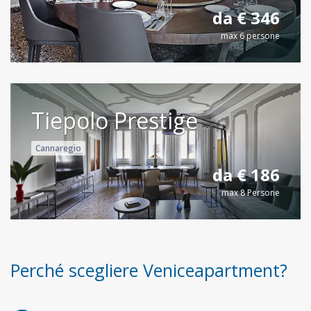
da € 346
max 6 persone
Tiepolo Prestige
Cannaregio
da € 186
max 8 Persone
Perché scegliere Veniceapartment?