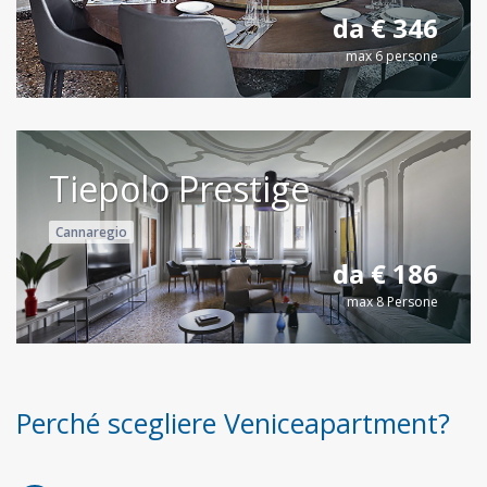
da € 346
max 6 persone
Tiepolo Prestige
Cannaregio
da € 186
max 8 Persone
Perché scegliere Veniceapartment?