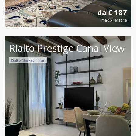
da € 187
max 6 Persone
Rialto Prestige Canal View
Rialto Market - Frari