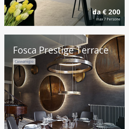
da € 200
max 7 Persone
Fosca Prestige Terrace
Cannaregio