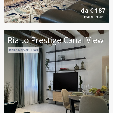
da € 187
max 6 Persone
Rialto Prestige Canal View
Rialto Market - Frari