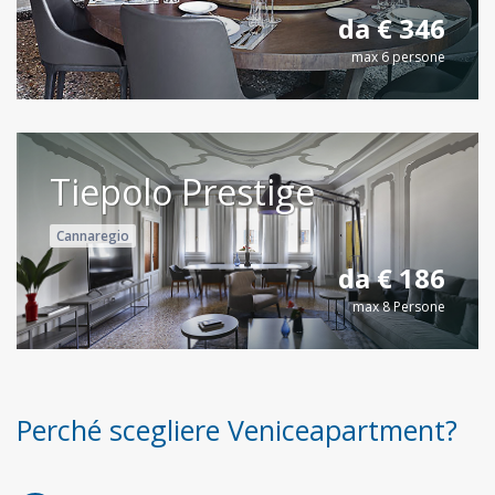
da € 346
max 6 persone
Tiepolo Prestige
Cannaregio
da € 186
max 8 Persone
Perché scegliere Veniceapartment?