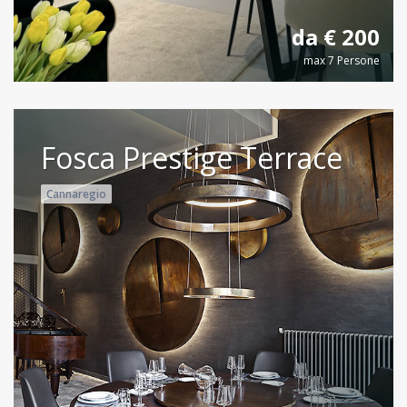
da € 200
max 7 Persone
Fosca Prestige Terrace
Cannaregio