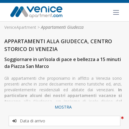
VeniceApartment
>
Appartamenti Giudecca
APPARTAMENTI ALLA GIUDECCA, CENTRO
STORICO DI VENEZIA
Soggiornare in un’isola di pace e bellezza a 15 minuti
da Piazza San Marco
Gli appartamenti che proponiamo in affitto a Venezia sono
presenti anche in zone decisamente meno turistiche ed, anzi,
prevalentemente residenziali ed abitate dai veneziani.
In
particolare alcuni dei nostri appartamenti vacanze si
trovano alla Giudecca, un insieme di isole divise dal
resto del centro Storico di Venezia dall’omonimo Canale,
MOSTRA
zona perfetta per chi voglia concedersi, durante il
proprio soggiorno in questa magica città, la bellezza
naturale e la tranquillità della laguna.