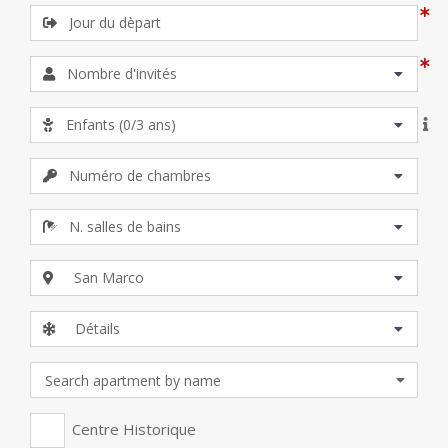
rêves.
Vous logerez à deux pas de la place Saint-Marc,
l’une des plus belles et des plus connues au monde,
où
vous serez enveloppés par une beauté architecturale sans
égale et par des siècles d’histoire.
Durant vos vacances à Venise, vous pourrez savourer la
dimension magique de cette ville et vous fondre parmi les
Vénitiens en vous attablant sur la terrasse de l’un des cafés
historiques les plus connus qui se trouvent justement sur la
place Saint-Marc, en observant la vie qui anime la place et en
écoutant en même temps les morceaux de classique les plus
célèbres.
San Marco
Loger dans l’un des appartements situés dans ce quartier
garantit une expérience inoubliable, un véritable parcours dans
Détails
l’histoire et dans l’art de cette ville merveilleuse, à proximité
des monuments les plus célèbres de Venise, comme par
exemple l’imposant
Campanile de Saint-Marc, le palais des
Doges, la Tour de l’Horloge ou la célèbre Basilique Saint-
Centre Historique
Marc.