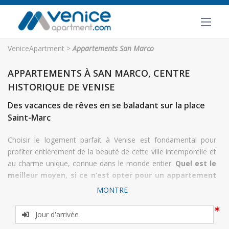
VeniceApartment
>
Appartements San Marco
APPARTEMENTS À SAN MARCO, CENTRE
HISTORIQUE DE VENISE
Des vacances de rêves en se baladant sur la place
Saint-Marc
Choisir le logement parfait à Venise est fondamental pour
profiter entièrement de la beauté de cette ville intemporelle et
au charme unique, connue dans le monde entier.
Quel est le
meilleur moyen, si ce n’est opter pour un appartement
dans le quartier de San Marco, le petit et précieux
MONTRE
« diamant » de Venise ?
En choisissant un appartement à louer dans ce quartier de
Venise, votre séjour se transformera en des vacances de