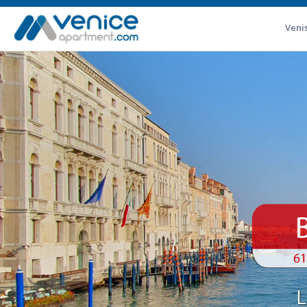
Veni
L