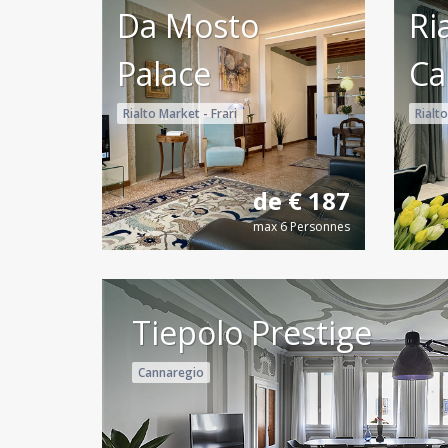
Da Mosto
Ri
Palace
Ca
Rialto Market - Frari
Rialto
de € 187
max 6 Personnes
Tiepolo Prestige
Cannaregio