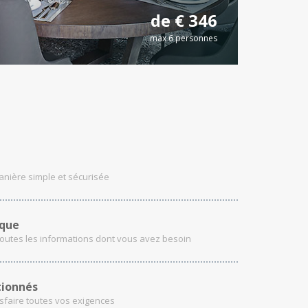
de € 346
max 6 personnes
nière simple et sécurisée
ique
toutes les informations dont vous avez besoin
tionnés
sfaire toutes vos exigences