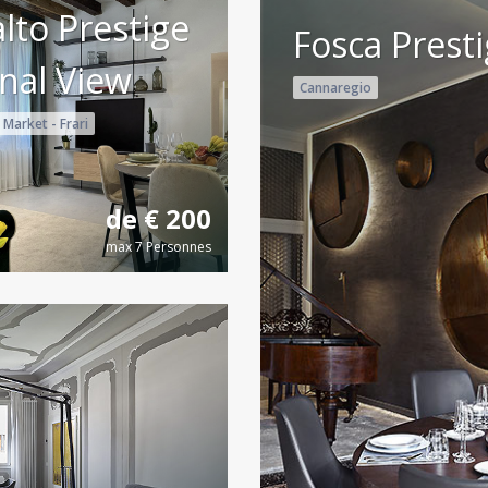
alto Prestige
Fosca Prest
nal View
Cannaregio
 Market - Frari
de € 200
max 7 Personnes