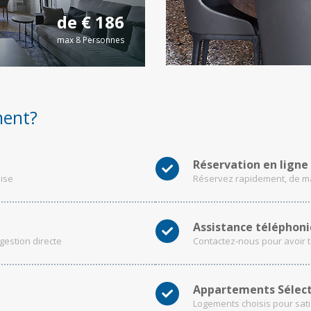
de € 186
max 8 Personnes
ment?
Réservation en ligne
nise
Réservez rapidement, de ma
Assistance téléphon
 gestion directe
Contactez-nous pour avoir 
Appartements Sélec
Logements choisis pour sati