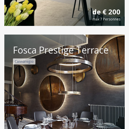
de € 200
max 7 Personnes
Fosca Prestige Terrace
Cannaregio