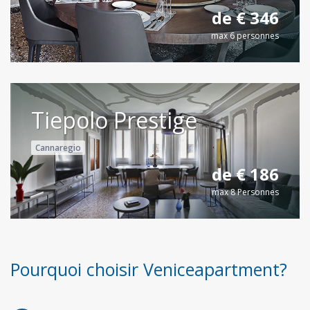
de € 346
max 6 personnes
Tiepolo Prestige
Cannaregio
de € 186
max 8 Personnes
Pourquoi choisir Veniceapartment?