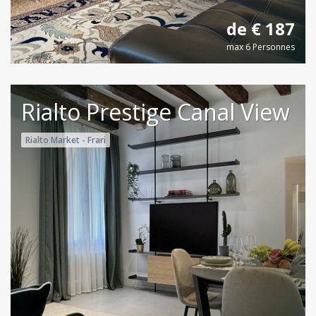
de € 187
max 6 Personnes
Rialto Prestige Canal View
Rialto Market - Frari