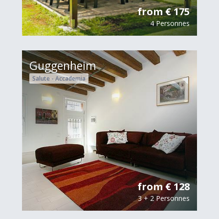
from € 175
4 Personnes
Guggenheim
Salute - Accademia
from € 128
3 + 2 Personnes