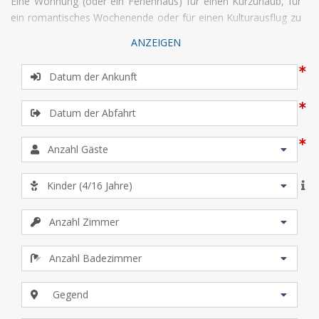
Eine Wohnung (oder ein Ferienhaus) für einen Kurzurlaub, für
ein romantisches Wochenende oder für einen Kulturausflug zu
wählen hat viele Vorteile, stellvertretend sollen hier ein paar
ANZEIGEN
genannt werden: vollkommene Freiheit, Privatsphäre, Ersparnis
und die Möglichkeit, die Stadt in allen seinen Facetten
kennenzulernen.
Was soll man an einem Weekend in Venedig
unternehmen?
Es gibt so viel zu sehen und man hat wenig
Zeit? Sie haben nur zwei oder drei Tage? Ein Vorschlag: am
ersten Tag halten wir uns an Dinge, die unverzichtbar sind, am
zweiten Tag betrachten wir die Schönheiten der Lagune und
am dritten Tag, für die Glücklichen, die auch diesen Tag zur
Verfügung haben, erkunden wir die verborgenen Schätze der
Stadt.
Erster Tag:
Beginnen wir unser Wochenende im Herzen der
Stadt, auf der
Piazza San Marco.
Wenn Sie sich umsehen, so
sollten Sie sich bewusst sein, dass Sie sich auf einem der
schönsten Plätze der Welt befinden. Hier sind Sie umgeben von
Gegend
einer Jahrhunderte alten Geschichte, repräsentiert durch die