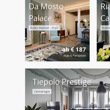
Da Mosto
Ri
Palace
Ca
Rialto Market - Frari
Rialto
ab € 187
max 6 Personen
Tiepolo Prestige
Cannaregio