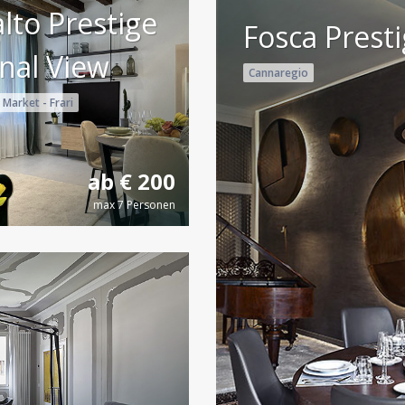
alto Prestige
Fosca Prest
nal View
Cannaregio
 Market - Frari
ab € 200
max 7 Personen