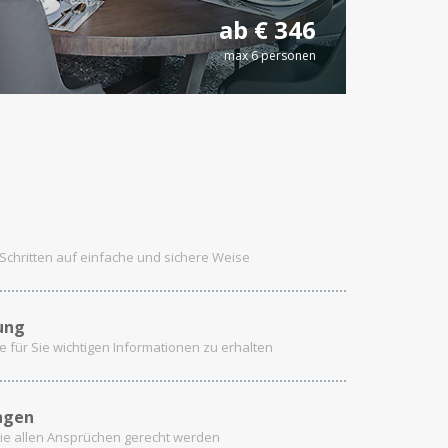
ab € 346
max 6 personen
Schritten auf einfache und sichere Weise
ung
e für Sie wichtigen Informationen zu erhalten
ngen
ie allen Ansprüchen gerecht werden