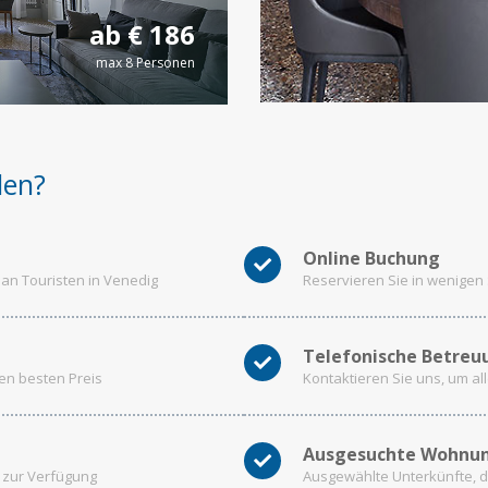
ab € 186
max 8 Personen
len?
Online Buchung
n Touristen in Venedig
Reservieren Sie in wenigen 
Telefonische Betreu
en besten Preis
Kontaktieren Sie uns, um all
Ausgesuchte Wohnu
t zur Verfügung
Ausgewählte Unterkünfte, d