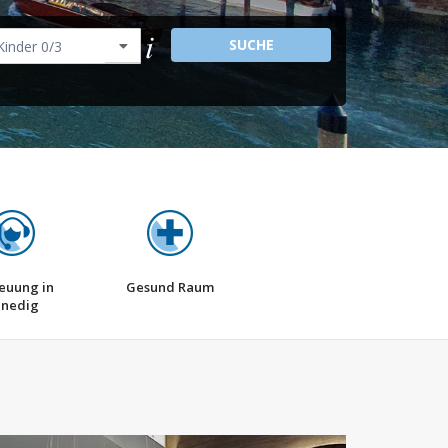
SUCHE
euung in
Gesund Raum
enedig