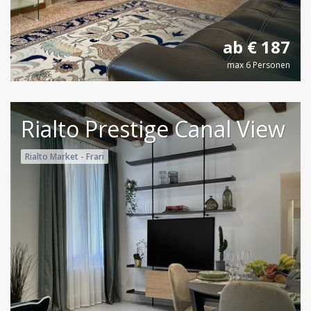
ab € 187
max 6 Personen
Rialto Prestige Canal View
Rialto Market - Frari