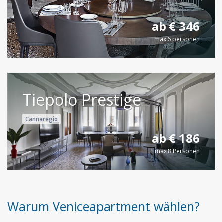
ab € 346
max 6 personen
Tiepolo Prestige
Cannaregio
ab € 186
max 8 Personen
Warum Veniceapartment wählen?