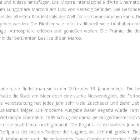
 und Klasse hinzufügen. Die Mostra Internazionale d’Arte Cinematograf
h am Lungomare Marconi am Lido von Venedig befindet. Die Besonderhe
l des ältesten Kinofestivals der Welt für sich beanspruchen kann. 
eben werden. Die Filmbiennale lockt traditionell viele Liebhaber un
artige Atmosphäre erleben und genießen wollen. Die Prämie, die de
r in der berühmten Basilica di San Marco.
püren, so findet man sie in der Mitte des 13. Jahrhunderts. Die 
n, hatte die Stadt am Meer doch eine starke Notwendigkeit, die For
ie Veranstaltung hat jedes Jahr sehr viele Zuschauer und zieht Lie
usiasmus folgen. Die moderne Ausgabe dieser Regatta wurde 1841 i
ettkämpe übernahm. 1899 schlug der damalige Bürgermeister von Ven
rd sie auch heute noch genannt. Die Regatta ist ein wahres Jubelfe
n Treffpunkt der besten Ruderer der Lagune, die sich mit großem 
 Jahrhundert statt, die entlang des Canal Grande die einstige Größe d