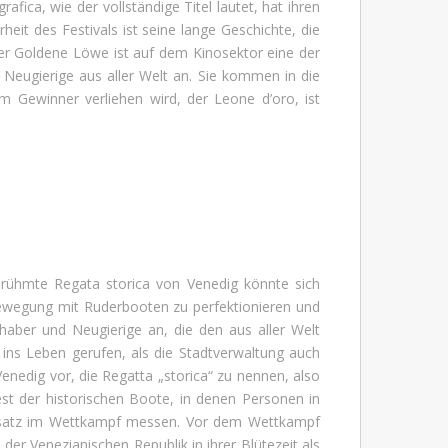
ica, wie der vollständige Titel lautet, hat ihren
it des Festivals ist seine lange Geschichte, die
Der Goldene Löwe ist auf dem Kinosektor eine der
d Neugierige aus aller Welt an. Sie kommen in die
m Gewinner verliehen wird, der Leone d’oro, ist
berühmte Regata storica von Venedig könnte sich
tbewegung mit Ruderbooten zu perfektionieren und
bhaber und Neugierige an, die den aus aller Welt
ns Leben gerufen, als die Stadtverwaltung auch
edig vor, die Regatta „storica“ zu nennen, also
st der historischen Boote, in denen Personen in
Einsatz im Wettkampf messen. Vor dem Wettkampf
er Venezianischen Republik in ihrer Blütezeit als