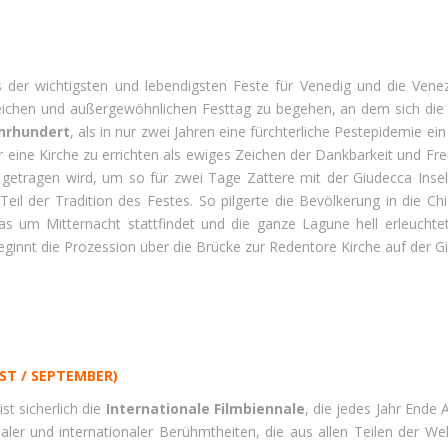
es der wichtigsten und lebendigsten Feste für Venedig und die Venez
reichen und außergewöhnlichen Festtag zu begehen, an dem sich die S
ahrhundert
, als in nur zwei Jahren eine fürchterliche Pestepidemie ein
 eine Kirche zu errichten als ewiges Zeichen der Dankbarkeit und F
 getragen wird, um so für zwei Tage Zattere mit der Giudecca Insel
eil der Tradition des Festes. So pilgerte die Bevölkerung in die C
as um Mitternacht stattfindet und die ganze Lagune hell erleuchte
beginnt die Prozession über die Brücke zur Redentore Kirche auf der Gi
ST / SEPTEMBER)
st sicherlich die
Internationale Filmbiennale
, die jedes Jahr Ende 
aler und internationaler Berühmtheiten, die aus allen Teilen der W