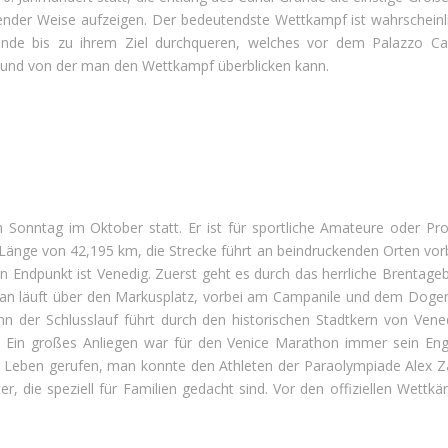
der Weise aufzeigen. Der bedeutendste Wettkampf ist wahrscheinli
nde bis zu ihrem Ziel durchqueren, welches vor dem Palazzo Ca’Fo
 und von der man den Wettkampf überblicken kann.
Sonntag im Oktober statt. Er ist für sportliche Amateure oder Profi
 Länge von 42,195 km, die Strecke führt an beindruckenden Orten vorb
in Endpunkt ist Venedig. Zuerst geht es durch das herrliche Brentageb
man läuft über den Markusplatz, vorbei am Campanile und dem Dogenp
er Schlusslauf führt durch den historischen Stadtkern von Venedig
t. Ein großes Anliegen war für den Venice Marathon immer sein E
Leben gerufen, man konnte den Athleten der Paraolympiade Alex Zan
, die speziell für Familien gedacht sind. Vor den offiziellen Wettkä