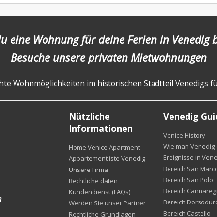
du eine Wohnung für deine Ferien in Venedig
Besuche unsere privaten Mietwohnungen
te Wohnmöglichkeiten im historischen Stadtteil Venedigs fü
Nützliche
Venedig Gui
Informationen
Venice History
Wie man Venedig e
Home Venice Apartment
Ereignisse in Vene
Appartementliste Venedig
Bereich San Marc
Unsere Firma
Bereich San Polo
Rechtliche daten
Bereich Cannareg
Kundendienst (FAQs)
m
Bereich Dorsodur
Werden Sie unser Partner
Bereich Castello
Rechtliche Grundlagen