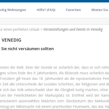
edig Wohnungen
Hilfe? (FAQ)
Favoriten
Mieten Sie
ür einen perfekten Urlaub
>
Veranstaltungen und Events in Venedig
 VENEDIG
e Sie nicht versäumen sollten
ten der Welt. Einer der Gründe ist sicherlich der, dass er sich rühm
gnis schon Ende des 9. Jahrhunderts. Als Blütezeit muss sicherlich d
. Trotzdem gilt heute das 18. Jahrhundert als die repräsentativste Pe
ese Zeit alle Unterschiede der sozialen Schichten, der Religionen u
te sich das Volk unbeschadet über die Obrigkeit lustig machen, oh
trum der Feierlichkeiten der Markusplatz ist. Eröffnet wird der Ka
Venezianern auserwähltes Mädchen vom Glockenturm des Markusdo
enstag um Mitternacht mit einem prachtvollen Feuerwerk, das das 