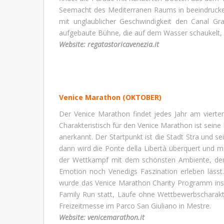
Seemacht des Mediterranen Raums in beeindrucken
mit unglaublicher Geschwindigkeit den Canal Gra
aufgebaute Bühne, die auf dem Wasser schaukelt,
Website:
regatastoricavenezia.it
Venice Marathon
(OKTOBER)
Der Venice Marathon findet jedes Jahr am vierten 
Charakteristisch für den Venice Marathon ist seine
anerkannt. Der Startpunkt ist die Stadt Stra und se
dann wird die Ponte della Libertà überquert und 
der Wettkampf mit dem schönsten Ambiente, denn d
Emotion noch Venedigs Faszination erleben läss
wurde das Venice Marathon Charity Programm ins 
Family Run statt, Läufe ohne Wettbewerbscharakter
Freizeitmesse im Parco San Giuliano in Mestre.
Website:
venicemarathon.it