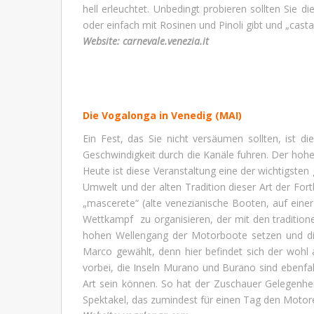
hell erleuchtet. Unbedingt probieren sollten Sie di
oder einfach mit Rosinen und Pinoli gibt und „casta
Website:
carnevale.venezia.it
Die Vogalonga in Venedig
(MAI)
Ein Fest, das Sie nicht versäumen sollten, ist d
Geschwindigkeit durch die Kanäle fuhren. Der hoh
Heute ist diese Veranstaltung eine der wichtigste
Umwelt und der alten Tradition dieser Art der Fo
„mascerete“ (alte venezianische Booten, auf einer
Wettkampf zu organisieren, der mit den tradition
hohen Wellengang der Motorboote setzen und die
Marco gewählt, denn hier befindet sich der woh
vorbei, die Inseln Murano und Burano sind ebenfal
Art sein können. So hat der Zuschauer Gelegenheit
Spektakel, das zumindest für einen Tag den Motor