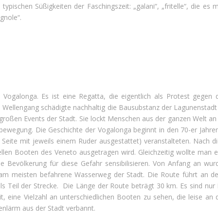
e typischen Süßigkeiten der Faschingszeit: „galani“, „fritelle“, die 
gnole“.
ie Vogalonga. Es ist eine Regatta, die eigentlich als Protest geg
e Wellengang schädigte nachhaltig die Bausubstanz der Lagunenstadt
n großen Events der Stadt. Sie lockt Menschen aus der ganzen Welt a
rtbewegung. Die Geschichte der Vogalonga beginnt in den 70-er Jahre
 Seite mit jeweils einem Ruder ausgestattet) veranstalteten. Nach d
ellen Booten des Veneto ausgetragen wird. Gleichzeitig wollte man e
 Bevölkerung für diese Gefahr sensibilisieren. Von Anfang an wu
l am meisten befahrene Wasserweg der Stadt. Die Route führt an 
ls Teil der Strecke. Die Länge der Route beträgt 30 km. Es sind nur
, eine Vielzahl an unterschiedlichen Booten zu sehen, die leise an 
enlärm aus der Stadt verbannt.