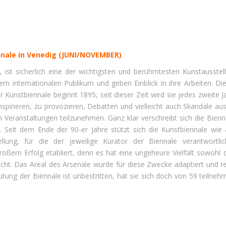
ennale in Venedig (JUNI/NOVEMBER)
, ist sicherlich eine der wichtigsten und berühmtesten Kunstausste
nem internationalen Publikum und geben Einblick in ihre Arbeiten. D
r Kunstbiennale beginnt 1895, seit dieser Zeit wird sie jedes zweite J
inspirieren, zu provozieren, Debatten und vielleicht auch Skandale 
n Veranstaltungen teilzunehmen. Ganz klar verschreibt sich die Bienn
 Seit dem Ende der 90-er Jahre stützt sich die Kunstbiennale wie a
ellung, für die der jeweilige Kurator der Biennale verantwortlic
roßem Erfolg etabliert, denn es hat eine ungeheure Vielfalt sowohl
t. Das Areal des Arsenale wurde für diese Zwecke adaptiert und rest
ung der Biennale ist unbestritten, hat sie sich doch von 59 teilne