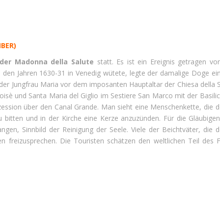
BER)
 der Madonna della Salute
statt. Es ist ein Ereignis getragen vo
in den Jahren 1630-31 in Venedig wütete, legte der damalige Doge ei
der Jungfrau Maria vor dem imposanten Hauptaltar der Chiesa della Sa
isè und Santa Maria del Giglio im Sestiere San Marco mit der Basili
ozession über den Canal Grande. Man sieht eine Menschenkette, die
bitten und in der Kirche eine Kerze anzuzünden. Für die Gläubigen
n, Sinnbild der Reinigung der Seele. Viele der Beichtväter, die d
den freizusprechen. Die Touristen schätzen den weltlichen Teil des 