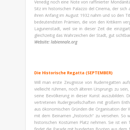
Venedig noch eine Note von raffinierter Mondänität
Sitz im historischen Palazzo del Cinema, der sic
ihren Anfang im August 1932 nahm und so den Tite
bedeutendsten Prämien, die von den Kritikern verg
Lagunenstadt, weil sie in dieser Zeit die einzig
gleichzeitig das Wahrzeichen der Stadt, gut sichtba
Website:
labiennale.org
Die Historische Regatta
(SEPTEMBER)
Will man erste Zeugnisse von Ruderregatten aufs
vielleicht rühmen, noch älteren Ursprungs zu sei
seine Bevölkerung in dieser Kunst auszubilden. D
vertretenen Rudergesellschaften mit großem Enth
aus ökonomischen Gründen die Organisation der W
mit dem Beinamen „historisch“ zu versehen. So wi
historischen Kostümen Platz nehmen. Sie ist ei
findet die Parade mit hunderten Booten aus dem 16.