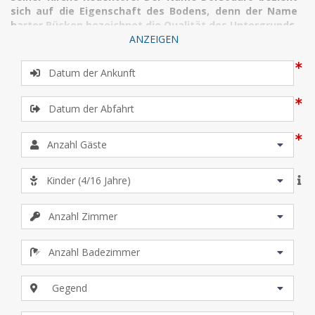
sich auf die Eigenschaft des Bodens, denn der Name
harter Rücken bezeichnet die Qualität des Untergrunds,
der hier sehr viel weniger sumpfig war als in anderen
ANZEIGEN
Gegenden der Stadt.
Im 17. und 18. Jahrhundert stieg dieses
Sestiere zu Größe und Würde durch einige bedeutende Bauten
von Kirchen und Palazzi auf. Die Ansicht Venedigs wurde durch
den Bau der Basilica di Santa Maria della Salute und durch das
Fondamenta delle Zattere tiefgreifend verändert. Während des
18. Jahrhunderts wurde dieser Teil der Stadt zum bevorzugten
Wohngebiet für reiche Ausländer. Heute befindet sich hier auch
das Squero, die letzte aktive Gondelwerkstatt von Venedig. Für
die Kunst gibt es hier ein reichhaltiges Angebot: die Gallerie
dell’Accademia, prächtige Kunstsammlung von venezianischer
Kunst und Kunst aus dem Veneto, das Museum Guggenheim,
eine der bedeutendsten Sammlungen für moderne Kunst, und
schließlich das Museum Punta della Dogana, das sich der
zeitgenössischen Kunst widmet.
Gegend