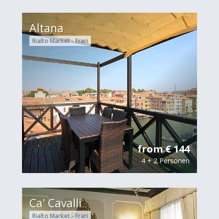
Altana
Rialto Market - Frari
from € 144
4 + 2 Personen
Ca' Cavalli
Rialto Market - Frari