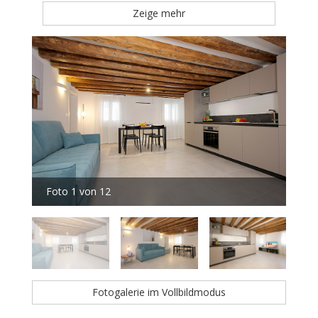
Zeige mehr
Foto 1 von 12
Fot
Fotogalerie im Vollbildmodus