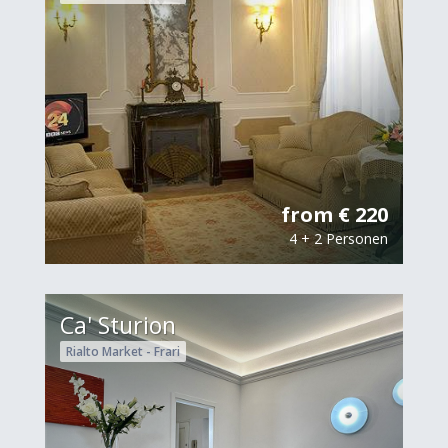
from € 220
4 + 2 Personen
Ca' Sturion
Rialto Market - Frari