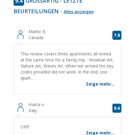
9.4
GROSSARTIG - LETZTE B
EURTEILUNGEN -
Alles anzeigen
Martin B.
7.8
Canada
This reveiw covers three apartments all rented
at the same time for a family trip - Venetian Art,
Nature Art, Waves Art. When we arrived the key
codes provided did not work. In the end, one
apart...
Zeige mehr...
marta v.
8.6
Italy
OK!!!
Zeige mehr...