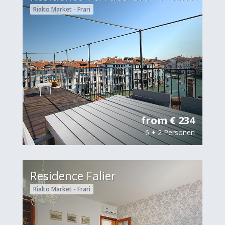
Rialto Market - Frari
from € 234
6 + 2 Personen
Residence Falier
Rialto Market - Frari