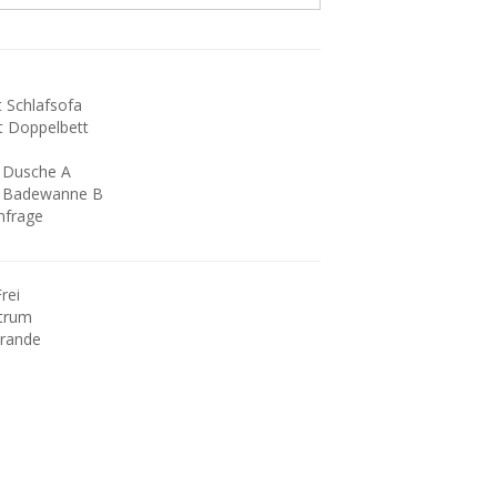
 Schlafsofa
t Doppelbett
 Dusche A
 Badewanne B
Anfrage
rei
ntrum
Grande