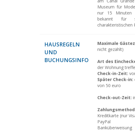
am Canal Grande 
Museum für Moder
nur 15 Minuten 
bekannt für s
charakteristischen 
Maximale Gästez
HAUSREGELN
nicht gezählt)
UND
BUCHUNGSINFO
Art des Eincheck
der Wohnung treff
Check-in-Zeit:
von
Später Check-in:
von 50 euro
Check-out-Zeit:
i
Zahlungsmethod
Kreditkarte (nur Vi
PayPal
Banküberweisung