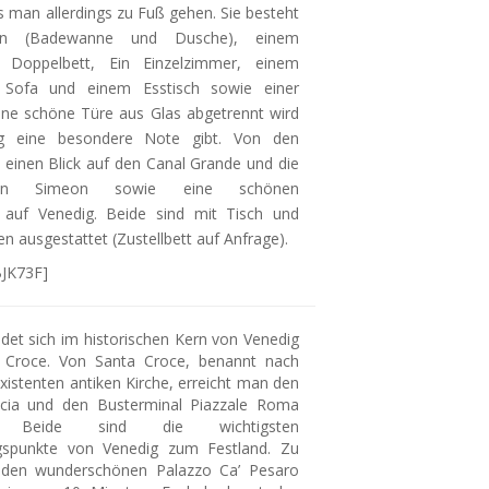
s man allerdings zu Fuß gehen. Sie besteht
n (Badewanne und Dusche), einem
 Doppelbett, Ein Einzelzimmer, einem
Sofa und einem Esstisch sowie einer
ine schöne Türe aus Glas abgetrennt wird
 eine besondere Note gibt. Von den
einen Blick auf den Canal Grande und die
San Simeon sowie eine schönen
 auf Venedig. Beide sind mit Tisch und
n ausgestattet (Zustellbett auf Anfrage).
BJK73F]
et sich im historischen Kern von Venedig
a Croce. Von Santa Croce, benannt nach
xistenten antiken Kirche, erreicht man den
cia und den Busterminal Piazzale Roma
. Beide sind die wichtigsten
ngspunkte von Venedig zum Festland. Zu
 den wunderschönen Palazzo Ca’ Pesaro