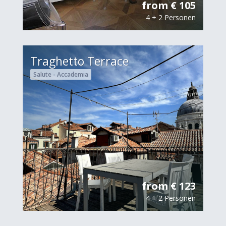
from € 105
4 + 2 Personen
Traghetto Terrace
Salute - Accademia
from € 123
4 + 2 Personen