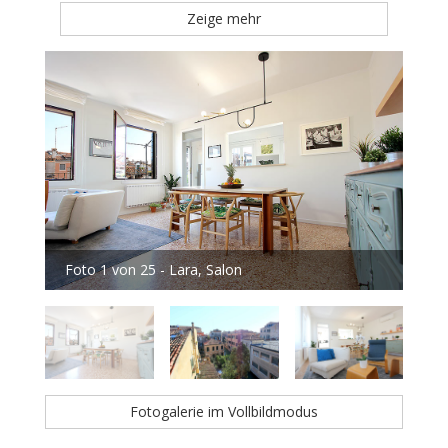
Zeige mehr
Foto 1 von 25 - Lara, Salon
Fot
Fotogalerie im Vollbildmodus