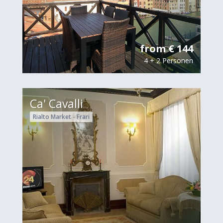
from € 144
4 + 2 Personen
Ca' Cavalli
Rialto Market - Frari