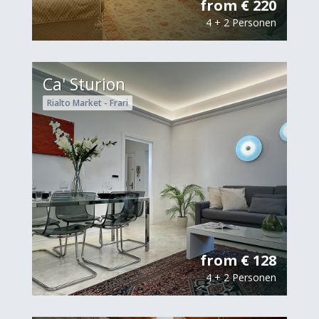
from € 220
4 + 2 Personen
Ca' Sturion
Rialto Market - Frari
from € 128
4 + 2 Personen