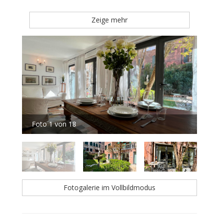
Zeige mehr
Foto 1 von 18
Fot
Fotogalerie im Vollbildmodus