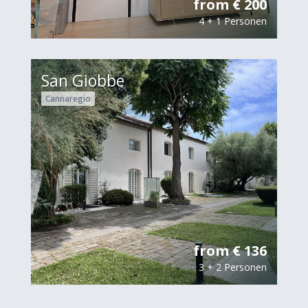
from € 200
4 + 1 Personen
San Giobbe
Cannaregio
from € 136
3 + 2 Personen