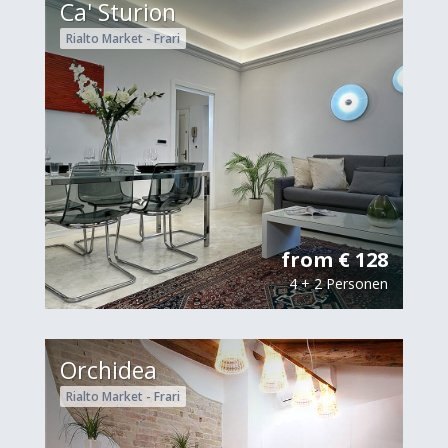
Ca' Sturion
Rialto Market - Frari
from € 128
4 + 2 Personen
Orchidea
Rialto Market - Frari