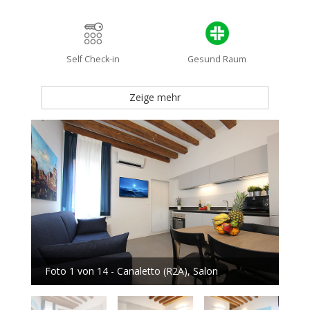
Self Check-in
Gesund Raum
Zeige mehr
Foto 1 von 14 - Canaletto (R2A), Salon
Fot