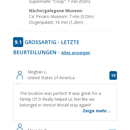
Supermarkt "Coop": 1 min (92m)
Nächstgelegene Museen:
Ca' Pesaro Museum: 7 min (523m)
Dogenpalast: 16 min (1,2km)
9.1
GROSSARTIG - LETZTE B
EURTEILUNGEN -
Alles anzeigen
Meghan L.
10
United States of America
The location was perfect! It was great for a
family Of 5! Really helped us feel like we
belonged in Venice! Would stay again!!
Zeige mehr...