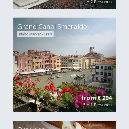
4 + 2 Personen
Grand Canal Smeraldo
Rialto Market - Frari
from € 294
5 + 1 Personen