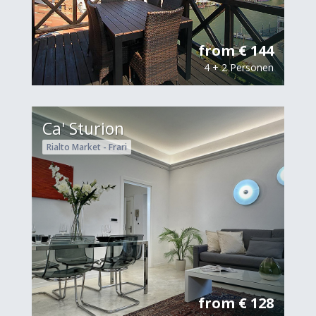
from € 144
4 + 2 Personen
Ca' Sturion
Rialto Market - Frari
from € 128