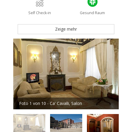
Self Check-in
Gesund Raum
Zeige mehr
Foto 1 von 10 - Ca' Cavalli, Salon
Foto