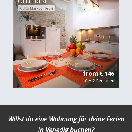
Orchidea
Rialto Market - Frari
from € 146
6 + 2 Personen
Willst du eine Wohnung für deine Ferien
in Venedig buchen?